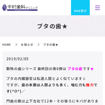
Web受付
ブタの歯★
HOME
お知らせ
ブタの歯★
2019/02/05
動物の歯シリーズ 最終回の第6弾は
ブタの歯
です
★
ブタの内臓器官は私達人間とよく似ています☺︎
ですが、
歯の本数は人間よりも多く、噛む力も
強力
で
す(^O^)／
門歯の数は上下左右で12本・その後ろにキバがありま