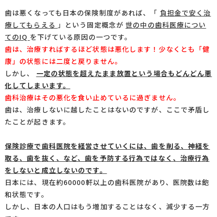
歯は悪くなっても日本の保険制度があれば、「
負担金で安く治
療してもらえる
」という固定概念が
世の中の歯科医療につい
てのIQ
を下げている原因の一つです。
歯は、治療すればするほど状態は悪化します！少なくとも「健
康」の状態には二度と戻りません。
しかし、
一定の状態を超えたまま放置という場合もどんどん悪
化してしまいます。
歯科治療はその悪化を食い止めているに過ぎません。
歯は、治療しないに越したことはないのですが、ここで矛盾し
たことが起きます。
保険診療で歯科医院を経営させていくには、歯を削る、神経を
取る、歯を抜く、など、歯を予防する行為ではなく、治療行為
をしないと成立しないのです。
日本には、現在約60000軒以上の歯科医院があり、医院数は飽
和状態です。
しかし、日本の人口はもう増加することはなく、減少する一方