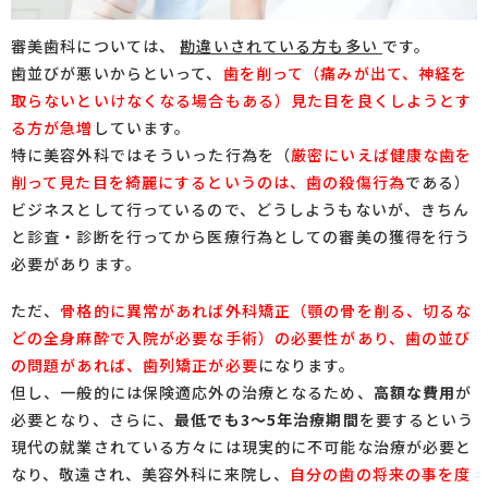
審美歯科については、
勘違いされている方も多い
です。
歯並びが悪いからといって、
歯を削って（痛みが出て、神経を
取らないといけなくなる場合もある）見た目を良くしようとす
る方が急増
しています。
特に美容外科ではそういった行為を（
厳密にいえば健康な歯を
削って見た目を綺麗にするというのは、歯の殺傷行為
である）
ビジネスとして行っているので、どうしようもないが、きちん
と診査・診断を行ってから医療行為としての審美の獲得を行う
必要があります。
ただ、
骨格的に異常があれば外科矯正（顎の骨を削る、切るな
どの全身麻酔で入院が必要な手術）の必要性があり、歯の並び
の問題があれば、歯列矯正が必要
になります。
但し、一般的には保険適応外の治療となるため、
高額な費用
が
必要となり、さらに、
最低でも3～5年治療期間
を要するという
現代の就業されている方々には現実的に不可能な治療が必要と
なり、敬遠され、美容外科に来院し、
自分の歯の将来の事を度