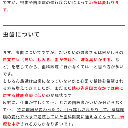
ですが、虫歯や歯周病の進行度合いによって
治療は変わりま
す。
虫歯について
まず、虫歯についてですが、だいたいの患者さんは何かしらの
自覚症状（痛い、しみる、歯が欠けた、嫌な臭いがする
、な
ど）を感じてから、歯科医院に行かなくては…と思う方が多い
です。
もちろん最近は虫歯になっていないかと心配で検診を希望され
る方も増えてきましたが、まだまだ
他の先進国のなかでは歯に
対する健康意識は低い
のが現状です。
反対に、仕事が忙しくて…、どこの歯医者がいいか分からなく
て…、
特に職場が変わったり、引っ越しされたりして、家庭環
境の変化で今まで通院していた歯科医院に通えなくなって、
治
療を中断
される方もかなり多いです。