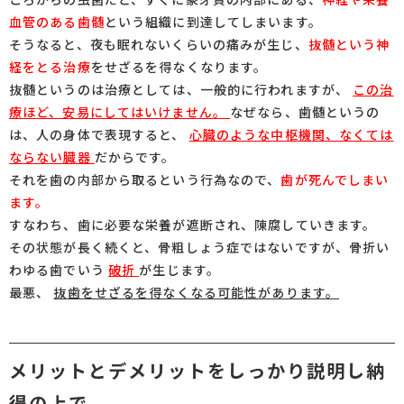
血管のある歯髄
という組織に到達してしまいます。
そうなると、夜も眠れないくらいの痛みが生じ、
抜髄という神
経をとる治療
をせざるを得なくなります。
抜髄というのは治療としては、一般的に行われますが、
この治
療ほど、安易にしてはいけません。
なぜなら、歯髄というの
は、人の身体で表現すると、
心臓のような中枢機関、なくては
ならない臓器
だからです。
それを歯の内部から取るという行為なので、
歯が死んでしまい
ます。
すなわち、歯に必要な栄養が遮断され、陳腐していきます。
その状態が長く続くと、骨粗しょう症ではないですが、骨折い
わゆる歯でいう
破折
が生じます。
最悪、
抜歯をせざるを得なくなる可能性があります。
メリットとデメリットをしっかり説明し納
得の上で。