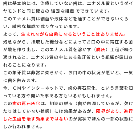
歯は基本的には、治療していない歯は、
エナメル質
というダイ
ヤモンドと同じ硬さの
強固な組織
でできています。
このエナメル質は細菌や液体などを通すことができないくら
い、緻密な構成で成り立っています。
よって、
生まれながら虫歯になるということはありません。
残念ながら、摂取した糖分などによってお口の中に常在する菌
が酸を作り出し、このエナメル質を溶かす（
脱灰
）工程が繰り
返されると、エナメル質の中にある象牙質という組織が露出さ
れることになります。
この象牙質は非常に柔らかく、お口の中の状況が悪いと、一気
に歯を蝕みます。
今、ＣＭやインターネットで、歯の再石灰化、という言葉を知
っている方や聞いた事ある方もいるかもしれません。
この
歯の再石灰化
は、初期の脱灰（歯が白濁しているが、欠け
たりはしていない状態）には効果があるが、
限界があり、進行
した虫歯を治す効果まではない
のが実状でほんの一部の状態に
しか行われません。