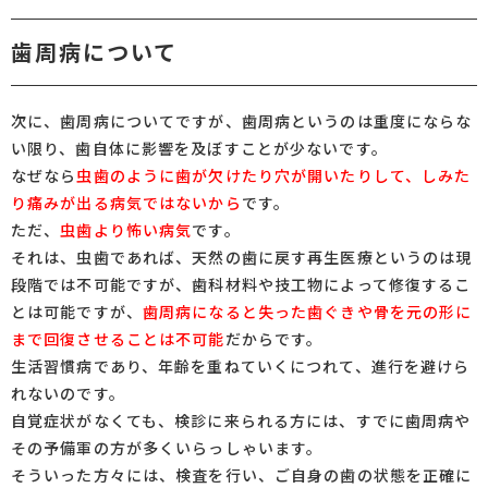
歯周病について
次に、歯周病についてですが、歯周病というのは重度にならな
い限り、歯自体に影響を及ぼすことが少ないです。
なぜなら
虫歯のように歯が欠けたり穴が開いたりして、しみた
り痛みが出る病気ではないから
です。
ただ、
虫歯より怖い病気
です。
それは、虫歯であれば、天然の歯に戻す再生医療というのは現
段階では不可能ですが、歯科材料や技工物によって修復するこ
とは可能ですが、
歯周病になると失った歯ぐきや骨を元の形に
まで回復させることは不可能
だからです。
生活習慣病であり、年齢を重ねていくにつれて、進行を避けら
れないのです。
自覚症状がなくても、検診に来られる方には、すでに歯周病や
その予備軍の方が多くいらっしゃいます。
そういった方々には、検査を行い、ご自身の歯の状態を正確に