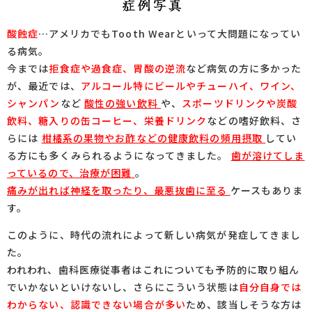
酸蝕症
…アメリカでもTooth Wearといって大問題になってい
る病気。
今までは
拒食症や過食症、胃酸の逆流
など病気の方に多かった
が、最近では、
アルコール特にビールやチューハイ、ワイン、
シャンパン
など
酸性の強い飲料
や、
スポーツドリンクや炭酸
飲料、糖入りの缶コーヒー、栄養ドリンク
などの嗜好飲料、さ
らには
柑橘系の果物やお酢などの健康飲料の頻用摂取
してい
る方にも多くみられるようになってきました。
歯が溶けてしま
っているので、治療が困難
。
痛みが出れば神経を取ったり、最悪抜歯に至る
ケースもありま
す。
このように、時代の流れによって新しい病気が発症してきまし
た。
われわれ、歯科医療従事者はこれについても予防的に取り組ん
でいかないといけないし、さらにこういう状態は
自分自身では
わからない、認識できない場合が多い
ため、該当しそうな方は