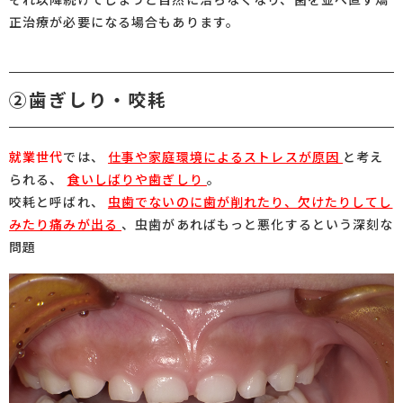
正治療が必要になる場合もあります。
②歯ぎしり・咬耗
就業世代
では、
仕事や家庭環境によるストレスが原因
と考え
られる、
食いしばりや歯ぎしり
。
咬耗と呼ばれ、
虫歯でないのに歯が削れたり、欠けたりしてし
みたり痛みが出る
、虫歯があればもっと悪化するという深刻な
問題