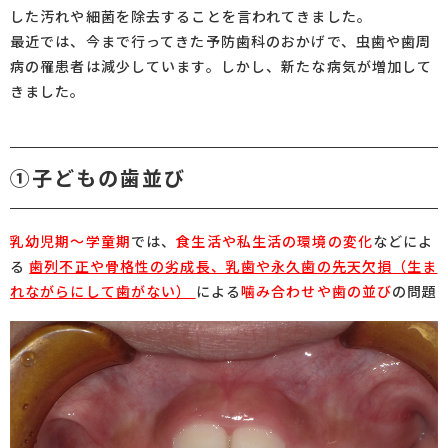
した汚れや細菌を除去することを言われてきました。
最近では、今まで行ってきた予防歯科のおかげで、虫歯や歯周
病の罹患者は減少しています。しかし、新たな病気が増加して
きました。
①子どもの歯並び
乳幼児期～学童期
では、
食生活や私生活の環境の変化
などによ
る
歯列不正や骨格性の劣成長、乳歯や永久歯の先天欠損（生ま
れながらにして歯がない）
による
噛み合わせや歯の並び
の問題