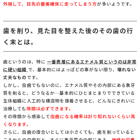
外視して、目先の審美確保に走ってしまう方
が多いようです。
歯を削り、見た目を整えた後のその歯の行
く末とは。
歯というのは、特に
一番表層にあるエナメル質というのは非常
に硬い組織
で、基本的にはよっぽどの事がない限り、
壊れない
丈夫なもの
です。
しかし、虫歯でもないのに、エナメル質やその内部にある象牙
質を削ると、どうなるか…基本的にひとまとまりでできている
生体組織に人工的な構造物を接着させると、どんなにきれいに
治療しても
隙間は必ずできます。
その隙間から感染して
虫歯になる確率は計り知れないくらい高
くなります。
さらに、虫歯の度合いとしては小さくても、歯を削っていると
ころからの虫歯だと、すぐに象牙質の内部にある、
神経や栄養