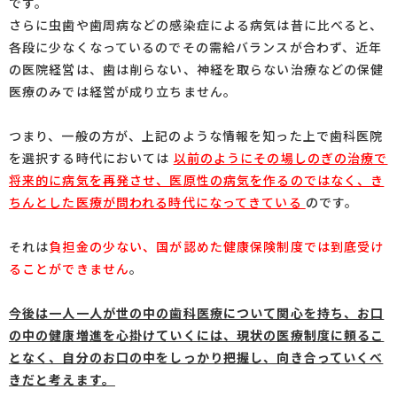
です。
さらに虫歯や歯周病などの感染症による病気は昔に比べると、
各段に少なくなっているのでその需給バランスが合わず、近年
の医院経営は、歯は削らない、神経を取らない治療などの保健
医療のみでは経営が成り立ちません。
つまり、一般の方が、上記のような情報を知った上で歯科医院
を選択する時代においては
以前のようにその場しのぎの治療で
将来的に病気を再発させ、医原性の病気を作るのではなく、き
ちんとした医療が問われる時代になってきている
のです。
それは
負担金の少ない、国が認めた健康保険制度では到底受け
ることができません
。
今後は一人一人が世の中の歯科医療について関心を持ち、お口
の中の健康増進を心掛けていくには、現状の医療制度に頼るこ
となく、自分のお口の中をしっかり把握し、向き合っていくべ
きだと考えます。