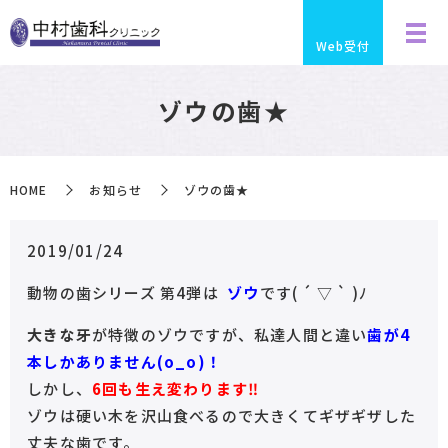
Web受付
ゾウの歯★
HOME
お知らせ
ゾウの歯★
2019/01/24
動物の歯シリーズ 第4弾は
ゾウ
です( ´ ▽ ` )ﾉ
大きな牙
が特徴のゾウですが、私達人間と違い
歯が4
本しかありません(o_o)！
しかし、
6回も生え変わります‼︎
ゾウは硬い木を沢山食べるので大きくてギザギザした
丈夫な歯です。