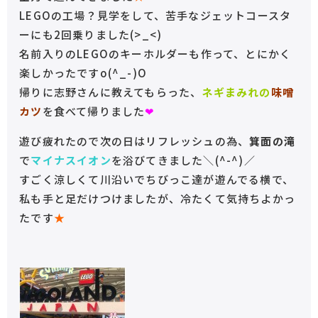
LEGOの工場？見学をして、苦手なジェットコースタ
ーにも2回乗りました(>_<)
名前入りのLEGOのキーホルダーも作って、とにかく
楽しかったですo(^_-)O
帰りに志野さんに教えてもらった、
ネギまみれの
味噌
カツ
を食べて帰りました
❤︎
遊び疲れたので次の日はリフレッシュの為、
箕面の滝
で
マイナスイオン
を浴びてきました＼(^-^)／
すごく涼しくて川沿いでちびっこ達が遊んでる横で、
私も手と足だけつけましたが、冷たくて気持ちよかっ
たです
★